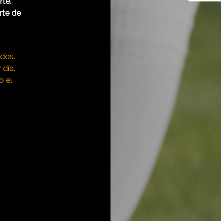
rte.
rte de
idos.
 día.
o el