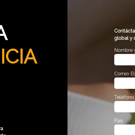
A
Contácta
global y 
ICIA
Nombre y
Correo E
Teléfono
País
ra