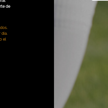
rte.
rte de
idos.
 día.
o el