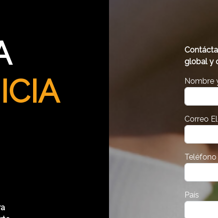
A
Contácta
global y 
ICIA
Nombre y
Correo E
Teléfono
País
ra